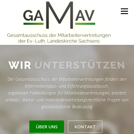
Zum
Inhalt
Menü
springen
START
MITTEILUNGEN
ÜBER UNS
WIR
UNTERSTÜTZEN
Der Gesamtausschuss der Mitarbeitervertretungen fördert den
ARBEITSHILFEN UND INFORMATIONEN
Informationsaus- und Erfahrungsaustausch,
organisiert Fortbildungen für Mitarbeitervertretungen, erörtert
arbeits-, dienst- und mitarbeitervertretungsrechtliche Fragen von
WEITERBILDUNG
KONTAKT
LINKS
grundsätzlicher Bedeutung
ÜBER UNS
KONTAKT