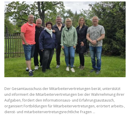
Der Gesamtausschuss der Mitarbeitervertretungen berät, unterstützt
und informiert die Mitarbeitervertretungen bei der Wahrnehmung ihrer
Aufgaben, fördert den Informationsaus- und Erfahrungsaustausch,
organisiert Fortbildungen für Mitarbeitervertretungen, erörtert arbeits-,
dienst- und mitarbeitervertretungsrechtliche Fragen …