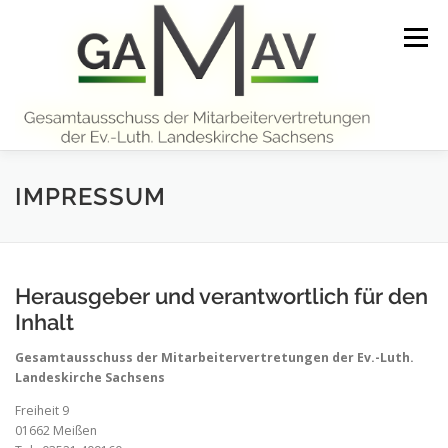
Zum
Inhalt
Menü
springen
START
MITTEILUNGEN
ÜBER UNS
IMPRESSUM
ARBEITSHILFEN UND INFORMATIONEN
Herausgeber und verantwortlich für den
Inhalt
WEITERBILDUNG
KONTAKT
LINKS
Gesamtausschuss der Mitarbeitervertretungen der Ev.-Luth.
Landeskirche Sachsens
Freiheit 9
01662 Meißen